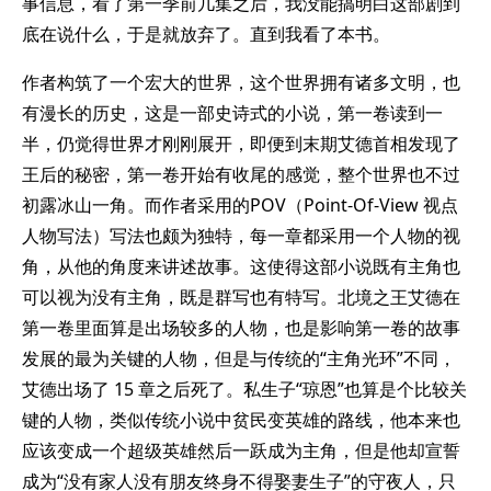
事信息，看了第一季前几集之后，我没能搞明白这部剧到
底在说什么，于是就放弃了。直到我看了本书。
作者构筑了一个宏大的世界，这个世界拥有诸多文明，也
有漫长的历史，这是一部史诗式的小说，第一卷读到一
半，仍觉得世界才刚刚展开，即便到末期艾德首相发现了
王后的秘密，第一卷开始有收尾的感觉，整个世界也不过
初露冰山一角。而作者采用的POV（Point-Of-View 视点
人物写法）写法也颇为独特，每一章都采用一个人物的视
角，从他的角度来讲述故事。这使得这部小说既有主角也
可以视为没有主角，既是群写也有特写。北境之王艾德在
第一卷里面算是出场较多的人物，也是影响第一卷的故事
发展的最为关键的人物，但是与传统的“主角光环”不同，
艾德出场了 15 章之后死了。私生子“琼恩”也算是个比较关
键的人物，类似传统小说中贫民变英雄的路线，他本来也
应该变成一个超级英雄然后一跃成为主角，但是他却宣誓
成为“没有家人没有朋友终身不得娶妻生子”的守夜人，只