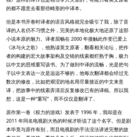
的都不愿意去看那些畸形的中译本。
但是本书开卷时译者的语言风格就完全吸引了我，除了音
译的人名仍不习惯之外，完美的本地化极大地还原了这部
小说本原的魅力。译者屈畅在 2000 年接触此作变已爱上
《冰与火之歌》，他熟读英文原著，翻看相关论坛，把作
者的构建的宏大故事架构及交错的线索都烂熟于胸，极力
以中文的思维重写该书。为了做到中译的流畅，光是把句
子以中文表达一次是远远不够的，他每次翻译都会经过无
数次的修改，比如把艰涩的地名用尽量接近的中文来意
译，把故事中的线索弄清后反复修改已有的译稿。所以我
想，这是一种“重写”，而不仅仅是翻译了。
原作第一卷《权力的游戏》发表于 1996 年，我却是在
2011 年同名电视剧大热的时候才听说了这个名字。但是剧
本毕竟与原作有别，而且电视剧的手法没法讲述完整的故