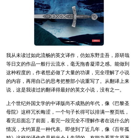
我从未读过如此流畅的英文译作，仿如东野圭吾，原研哉
等日文的作品一般行云流水，毫无拖沓凝滞之感。能做到
这种程度的，作者想必做了大量的功课，完全理解了小说
的内容，再用自己的思考把整部小说重写了。从翻译上来
说，这是我读过的翻译得最好的英文小说，没有之一。
上个世纪外国文学的中译版尚不成熟的年代，像《巴黎圣
母院》这样冗长晦涩，一个句子长得可以排满一整页纸，
看完后面忘了前面，看完一段完全不理解作者在说什么的
情况，大约算是一种代表。即使到了近几年，像《百年孤
独》这样的译作也是相当令人失望的，有能力看英文原著