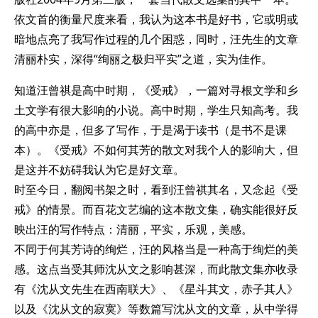
依文首的衡量尺度来看，我认为这本书是好书，它或明或
暗地点亮了我写作过程的几个困惑，同时，汪先生的文章
清丽朴实，深得“绚丽之极归平实”之道，实为佳作。
知道汪曾祺是高中时期，《受戒》，一篇对寻根文学和乡
土文学有很大影响的小说。高中时期，学生只知高考。我
的高中亦是，但多了写作，于是渴于读书（是书不是课
本）。《受戒》不如何其芳的散文对我个人的影响大，但
是这并不妨碍我认为它是好文章。
时至今日，翻阅书架之时，看到汪曾祺其名，又念起《受
戒》的情景。而百花文艺编的这本散文集，确实能很好反
映出汪的写作特点：清丽，平实，乐观，美感。
不同于何其芳诗的绚烂，汪的风格当是一种高于绚烂的美
感。这点当受其师沈从文之影响甚深，而此散文集亦收录
有《沈从文先生在西南联大》、《星斗其文，赤子其人》
以及《沈从文的寂寞》等数篇写沈从文的文章，从中学得