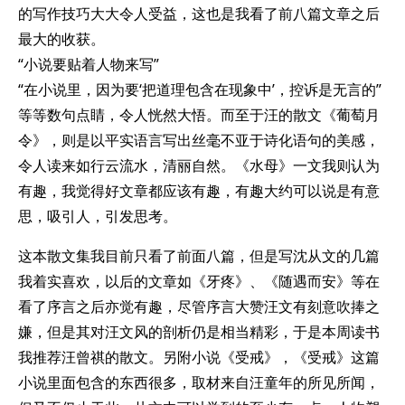
的写作技巧大大令人受益，这也是我看了前八篇文章之后
最大的收获。
“小说要贴着人物来写”
“在小说里，因为要‘把道理包含在现象中’，控诉是无言的”
等等数句点睛，令人恍然大悟。而至于汪的散文《葡萄月
令》，则是以平实语言写出丝毫不亚于诗化语句的美感，
令人读来如行云流水，清丽自然。《水母》一文我则认为
有趣，我觉得好文章都应该有趣，有趣大约可以说是有意
思，吸引人，引发思考。
这本散文集我目前只看了前面八篇，但是写沈从文的几篇
我着实喜欢，以后的文章如《牙疼》、《随遇而安》等在
看了序言之后亦觉有趣，尽管序言大赞汪文有刻意吹捧之
嫌，但是其对汪文风的剖析仍是相当精彩，于是本周读书
我推荐汪曾祺的散文。另附小说《受戒》，《受戒》这篇
小说里面包含的东西很多，取材来自汪童年的所见所闻，