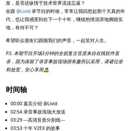
发，是否还纵情于技术世界流连忘返？
在跟
@Livid
录节目的时候，常常让我回想起那个天真的年
代，也让我感受到在下一个十年，继续热情澎湃地脚踏实
地，有何不可？
希望听众朋友们跟随我们的声音，一起笑对人生。
P.S. 本期节目开场3分钟的全损复古音质来自在线软件直
录，因为保留了录音事故现场很有趣所以采用，请诸位坐
和放宽，安心享用🙇‍♂️
时间轴
00:00
嘉宾介绍 @Livid
02:54
录音事故现场大放送
03:29
---高清音质分割线---
03:53
十年 V2EX 的故事