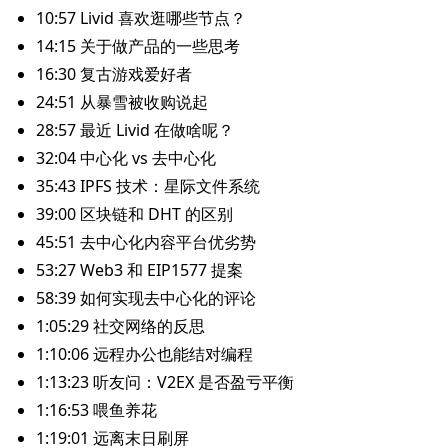
10:57
Livid 喜欢逛哪些节点？
14:15
关于做产品的一些思考
16:30
复古游戏爱好者
24:51
从暴雪被收购说起
28:57
最近 Livid 在做啥呢？
32:04
中心化 vs 去中心化
35:43
IPFS 技术：星际文件系统
39:00
区块链和 DHT 的区别
45:51
去中心化内容平台优劣势
53:27
Web3 和 EIP1577 提案
58:39
如何实现去中心化的评论
1:05:29
社交网络的反思
1:10:06
远程办公也能结对编程
1:13:23
听友问：V2EX 是否盈亏平衡
1:16:53
喂鱼养花
1:19:01
远离末日刷屏