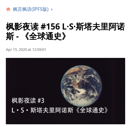
枫言枫语(IPFS版)
›
枫影夜读 #156 L·S·斯塔夫里阿诺
斯 - 《全球通史》
Apr 15, 2020 at 12:59:01