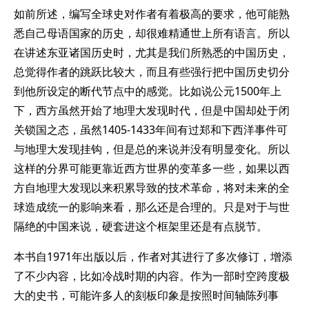
如前所述，编写全球史对作者有着极高的要求，他可能熟
悉自己母语国家的历史，却很难精通世上所有语言。所以
在讲述东亚诸国历史时，尤其是我们所熟悉的中国历史，
总觉得作者的跳跃比较大，而且有些强行把中国历史切分
到他所设定的断代节点中的感觉。比如说公元1500年上
下，西方虽然开始了地理大发现时代，但是中国却处于闭
关锁国之态，虽然1405-1433年间有过郑和下西洋事件可
与地理大发现挂钩，但是总的来说并没有明显变化。所以
这样的分界可能更靠近西方世界的变革多一些，如果以西
方自地理大发现以来积累导致的技术革命，将对未来的全
球造成统一的影响来看，那么还是合理的。只是对于与世
隔绝的中国来说，硬套进这个框架里还是有点脱节。
本书自1971年出版以后，作者对其进行了多次修订，增添
了不少内容，比如冷战时期的内容。作为一部时空跨度极
大的史书，可能许多人的刻板印象是按照时间轴陈列事