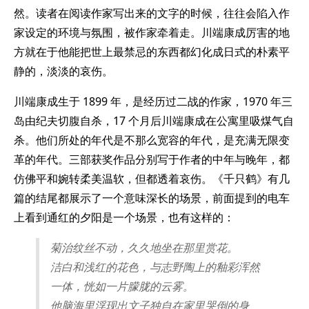
然。读者在阅读作家写出来的文字的时候，往往会陷入作
家设定的环境与氛围，被作家牵着走。川端康成厉害的地
方就在于他能把世上最禁忌的东西都幻化成日式的朴素平
静的，淡淡的哀伤。
川端康成生于 1899 年，是经历过二战的作家，1970 年三
岛由纪夫切腹自杀，17 个月后川端康成在公寓里吸煤气自
杀。他们所处的年代是不那么宽容的年代，是充满无限变
革的年代。三部获奖作品分别写于作者的中年与晚年，都
仿佛平和婉转柔美温软，但都透着哀伤。《千只鹤》有几
篇的结尾都展示了一个意味深长的场景，前面提到的电车
上看到通红的夕阳是一个场景，也有这样的：
菊治纹丝不动，久久地坐在那里赏花。
洁白和浅红的花色，与志野陶上的釉彩浑然
一体，恍如一片朦胧的云雾。
他脑海里浮现出文子独自在家里哭倒的身