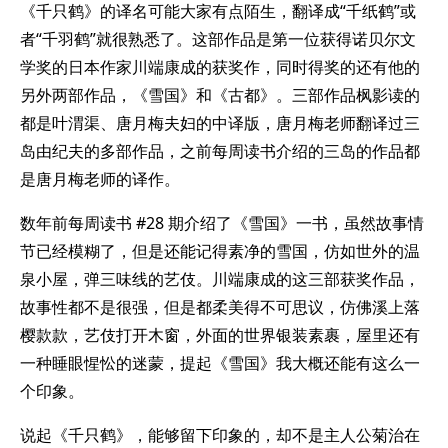
《千只鹤》的译名可能大家有点陌生，翻译成“千纸鹤”或
者“千羽鹤”就很熟悉了。这部作品是第一位获得诺贝尔文
学奖的日本作家川端康成的获奖作，同时得奖的还有他的
另外两部作品，《雪国》和《古都》。三部作品枫影读的
都是叶渭渠、唐月梅夫妇的中译版，唐月梅老师翻译过三
岛由纪夫的多部作品，之前每周读书介绍的三岛的作品都
是唐月梅老师的译作。
数年前每周读书 #28 期介绍了《雪国》一书，虽然故事情
节已经模糊了，但是还能记得素净的雪国，仿如世外的温
泉小屋，弹三味线的艺伎。川端康成的这三部获奖作品，
故事性都不是很强，但是都柔美得不可思议，仿佛溪上落
樱款款，艺伎打开木窗，外面的世界银装素裹，屋里还有
一种睡眼惺忪的迷蒙，提起《雪国》我大概还能有这么一
个印象。
说起《千只鹤》，能够留下印象的，却不是主人公菊治在