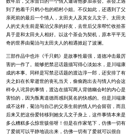
数年后，父亲昔日的一个情人邀请他参加茶会。茶会上遇
到了抱着千只鹤小包的稻村小姐。不仅如此，还遇到了父
亲死前的最后一个情人，太田夫人及其女儿文子。太田夫
人的丈夫生前是菊治父亲的好友，去世后父亲帮忙收拾茶
具于是和太田夫人相好。以这个茶会为契机，原本平平无
奇的世界由菊治与太田夫人的相遇掀起了波澜。
三部作品中也许《千只鹤》是故事性最强，道德冲击最厉
害的一作了。能够把禁忌话题描写得心淡如水，是川端康
成的本事。同样是写禁忌话题的渡边淳一郎，还安排了有
夫之妇在长辈逝世的丧礼当天，偷偷跑出去与情人约会这
样令人诧异的事情，渡边在描写两人背德幽会时的内心是
害怕的，因为叛离道德而感到莫名的快感的。但是川端康
成不这样，菊治与自己的父亲生前的情人约会留宿，而且
后来又把这份爱转移到她女儿文子身上，这件事情本来是
多么糟糕多么惊世骇俗呀！但是在作家笔下，仿佛一切有
了爱就可以平静地说出来，仿佛一切有了爱就可以很自