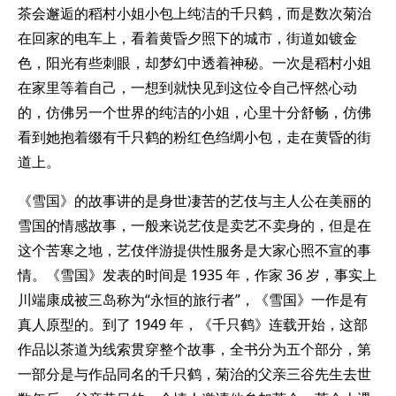
茶会邂逅的稻村小姐小包上纯洁的千只鹤，而是数次菊治
在回家的电车上，看着黄昏夕照下的城市，街道如镀金
色，阳光有些刺眼，却梦幻中透着神秘。一次是稻村小姐
在家里等着自己，一想到就快见到这位令自己怦然心动
的，仿佛另一个世界的纯洁的小姐，心里十分舒畅，仿佛
看到她抱着缀有千只鹤的粉红色绉绸小包，走在黄昏的街
道上。
《雪国》的故事讲的是身世凄苦的艺伎与主人公在美丽的
雪国的情感故事，一般来说艺伎是卖艺不卖身的，但是在
这个苦寒之地，艺伎伴游提供性服务是大家心照不宣的事
情。《雪国》发表的时间是 1935 年，作家 36 岁，事实上
川端康成被三岛称为“永恒的旅行者”，《雪国》一作是有
真人原型的。到了 1949 年，《千只鹤》连载开始，这部
作品以茶道为线索贯穿整个故事，全书分为五个部分，第
一部分是与作品同名的千只鹤，菊治的父亲三谷先生去世