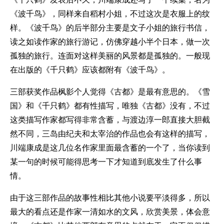
《波千鸟》，同样来自稻村小姐，不过这次是衣服上的纹
样。《波千鸟》的后半部分主要是文子小姐的旅行书信，
读之如读作家的旅行游记，仿佛穿越小半个日本，做一次
孤独的旅行。连面对这样美丽的风景都是孤独的。一般现
在出版的《千只鹤》应该都附有《波千鸟》。
三部获奖作品枫影个人觉得《古都》是最有意思的。《雪
国》和《千只鹤》都有性描写，唯独《古都》没有，不过
这类描写作家都写得非常含蓄，与渡边淳一郎直接大胆截
然不同，三岛由纪夫和太宰治的作品也会有这样的描写，
川端康成是这几位名作家里面最含蓄的一个了，当你读到
某一句的时候可能得思考一下才知道到底发生了什么事
情。
由于这三部作品的故事性相比其他小说要平淡得多，所以
最大的看点还是作家一清如水的文风，欣赏美景，体会意