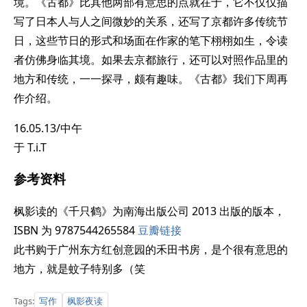
境。《古都》比其他两部有意思的点就在于，它不仅仅描
写了日本人与人之间微妙的关系，还写了京都许多传统节
日，这些节日的形式和场面在作家的笔下栩栩如生，令读
者仿佛身临其境。如果去京都旅行，还可以对照作品里的
地方和传统，一一探寻，颇有趣味。《古都》我们下周再
作介绍。
16.05.13/中午
于 T.i.T
参考资料
枫影读的《千只鹤》为南海出版公司 2013 出版的版本，
ISBN 为 9787544265584
豆瓣链接
此书购于广州东方红创意园的禾田书房，是个很有意思的
地方，就是蚊子特别多（笑
写作
枫影夜读
Tags: