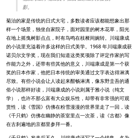
影。
菊治的家是传统的日式大宅，多数读者应该都能想象出那
样一个场景，独坐自家院子，面对园里的树木花草，阳光
在地上摇曳树影点点，时有鸟鸣在枝桠间婉转。川端康成
的小说里充溢着许多这样的日式美学。1968 年川端康成获
诺贝尔文学奖，现在我们知道这类奖项除了评定作家的写
作能力之外，还带有些其他的意义，川端康成是第一个获
奖的日本作家，他把日本传统的审美通过文字表达得淋漓
尽致。有些小说会让人读起来酣畅淋漓，像东野圭吾的通
俗小说那样好读，川端康成的小说则属于雅小说（纯文
学），也许不那么富有大众娱乐性，却带有非常强的可观
赏性，读《雪国》仿佛在粉雪漫漫的世界里走了一回，读
《千只鹤》仿佛在幽静的茶室里点一次茶，读《古都》像
在古刹遍地的京都里参拜一番。
《千只鹤》发表后不久，川端康成还写了一个续集，名为