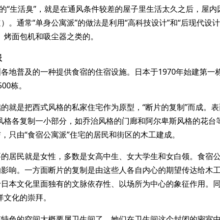
谓的“生活臭”，就是在通风条件较差的屋子里生活太久之后，屋
）。通常“单身公寓派”的做法是利用“高科技设计”和“后现代设计
、烤面包机和吸尘器之类的。
派
各地普及的一种提供食宿的住宿设施。日本于1970年始建第一栋
00栋。
的就是把西式风格的私家住宅作为原型，“断片的复制”而成。表
种风格各复制一小部分，如乔治风格的门廊和阿尔卑斯风格的花台
，只由“食宿公寓派”住宅的居民和街区的木工建成。
要的居民就是女性，多数是女高中生、女大学生和女白领。食宿
的影响。一方面断片的复制是由这些人各自内心的期望传达给木
于日本文化里面独有的文脉依存性、以场所为中心的象征作用。同
洋文化的崇拜。
有特色的空间大概要属卫生间了。她们在卫生间这个封闭的密室