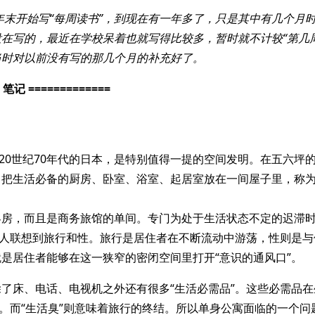
年年末开始写“每周读书”，到现在有一年多了，只是其中有几个月
在写的，最近在学校呆着也就写得比较多，暂时就不计较“第几
当时对以前没有写的那几个月的补充好了。
= 笔记 =============
于20世纪70年代的日本，是特别值得一提的空间发明。在五六坪
，把生活必备的厨房、卧室、浴室、起居室放在一间屋子里，称为
客房，而且是商务旅馆的单间。专门为处于生活状态不定的迟滞
使人联想到旅行和性。旅行是居住者在不断流动中游荡，性则是
是居住者能够在这一狭窄的密闭空间里打开“意识的通风口”。
了床、电话、电视机之外还有很多“生活必需品”。这些必需品
”。而“生活臭”则意味着旅行的终结。所以单身公寓面临的一个问