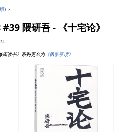
版)
›
#39 隈研吾 - 《十宅论》
:34
 原《每周读书》系列更名为
《枫影夜读》