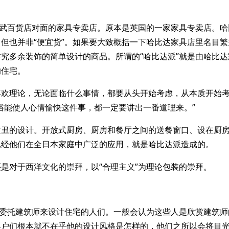
西武百货店对面的家具专卖店。原本是英国的一家家具专卖店。
但也并非“便宜货”。如果要大致概括一下哈比达家具店里名目
究多余装饰的简单设计的商品。所谓的“哈比达派”就是由哈比
的住宅。
喜欢理论，无论面临什么事情，都要从头开始考虑，从本质开始
浴能使人心情愉快这件事，都一定要讲出一番道理来。”
遮丑的设计。开放式厨房、厨房和餐厅之间的送餐窗口、设在厨
已经他们在全日本家庭中广泛的应用，就是哈比达派造成的。
是对于西洋文化的崇拜，以“合理主义”为理论包装的崇拜。
是委托建筑师来设计住宅的人们。一般会认为这些人是欣赏建筑
客户们根本就不在乎他的设计风格是怎样的，他们之所以会将目