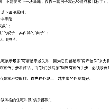
国，不需要买下一块新地，仅仅一套房子就已经是终极目标了）
有以下四项原则：
折中手段；
表象”；
性”的幌子，卖西洋的“面子”；
地活用照片。
“住宅展示场派”可谓是亲戚关系，因为它们都是靠“房产信仰”来支
”靠宣传手册看商品，而“独门独院派”则没有宣传手册，必须亲
特点是靠种类取胜。首先在外观上，越丰富的外观越好。
似风格的住宅叫做“俱乐部派”。