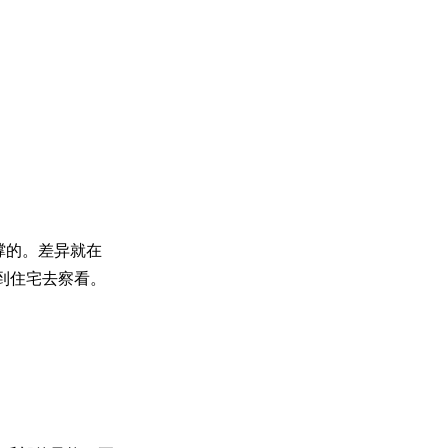
。
撑的。差异就在
自到住宅去察看。