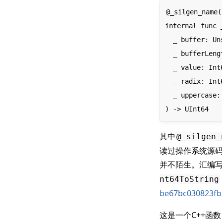
@_silgen_name(
internal func 
  _ buffer: UnsafeMutablePointer<UTF8.CodeUnit>,

  _ bufferLength: UInt,

  _ value: Int64,

  _ radix: Int64,

  _ uppercase: Bool

其中
@_silgen_
读过操作系统源
并不陌生。汇编
nt64ToString
be67bc030823fb3
这是一个C++函