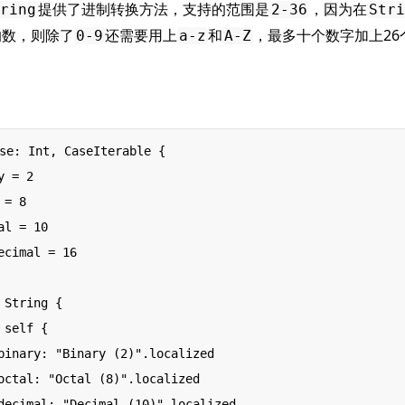
提供了进制转换方法，支持的范围是
，因为在
ring
2-36
Stri
的数，则除了
还需要用上
和
，最多十个数字加上26
0-9
a-z
A-Z
se: Int, CaseIterable {
