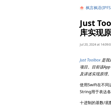
枫言枫语(IPFS
Just T
库实现
Jul 20, 2024 at 14:09:
Just Toolbox
是我最近
项目。目前该Ap
及讲述实现原理
使用Swift在
String用于表
十进制的基数/底数(