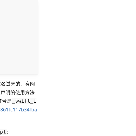
改名过来的。有阅
数声明的使用方法
符号是
_swift_i
/a861fc117b34fba
:
pl