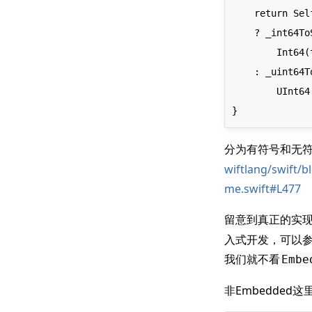
    return Self.isSigned

    ? _int64ToString(

        Int64(truncatingIfNeeded: self), radix: radix_, uppercase: uppercase)

    : _uint64ToString(

        UInt64(truncatingIfNeeded: self), radix: radix_, uppercase: uppercase)

分为有符号和无
wiftlang/swift/
me.swift#L477
留意到真正的实
入式开发，可以参考
我们就不看
Embe
非Embedded