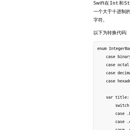
Swift在
和
Int
St
一个大于十进制
字符。
以下为转换代码:
enum IntegerBa
    case binary = 2

    case octal = 8

    case decimal = 10

    case hexadecimal = 16

    var title: String {

        switch self {

        case .binary: "Binary (2)".localized

        case .octal: "Octal (8)".localized

        case .decimal: "Decimal (10)".localized
