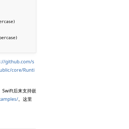
s://github.com/s
blic/core/Runti
Swift后来支持嵌
xamples/
。这里