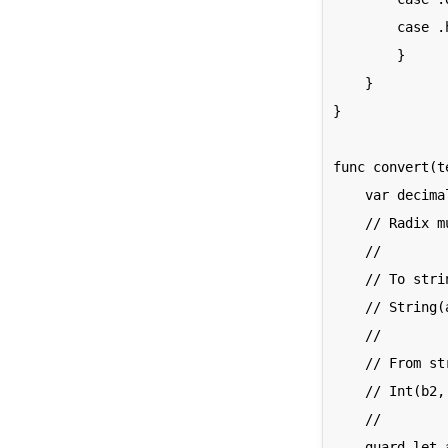
        case .hexadecimal: "Hexadecimal (16)".localized

        }

    }

}

func convert(t
    var decimal: Int = -1

    // Radix must be between 2 and 36

    //

    // To string

    // String(aInt, radix: 2)

    //

    // From string

    // Int(b2, radix: 2)

    //

    guard let aDecimal = Int(text, radix: from.rawValue) else {
