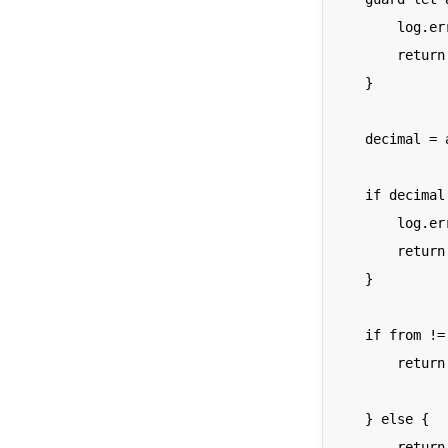
        log.error("Invalid \(from) based number: \(text)")

        return nil

    }

    decimal = aDecimal

    if decimal == -1 {

        log.error("Invalid decimal -1!")

        return nil

    }

    if from != to {

        return String(decimal, radix: to.rawValue)

    } else {

        return String(decimal)
