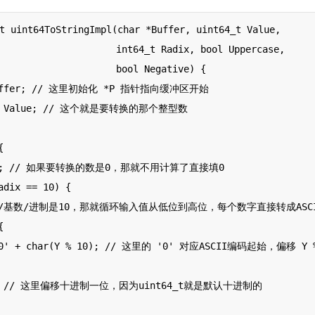
t uint64ToStringImpl(char *Buffer, uint64_t Value,

        int64_t Radix, bool Uppercase,

              bool Negative) {
