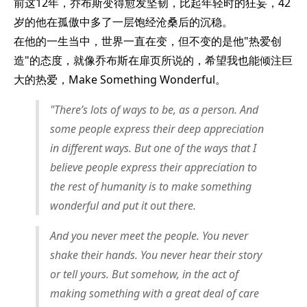
前这12年，乔布斯变得愈发坚韧，比起年轻时的狂妄，42
岁的他在孤傲中多了一层饱经沧桑后的沉稳。
在他的一生当中，世界一直在变，但不变的是他"热爱创
造"的态度，就像乔布斯在扉页所说的，希望我也能倾注巨
大的热爱，Make Something Wonderful。
"There’s lots of ways to be, as a person. And
some people express their deep appreciation
in different ways. But one of the ways that I
believe people express their appreciation to
the rest of humanity is to make something
wonderful and put it out there.
And you never meet the people. You never
shake their hands. You never hear their story
or tell yours. But somehow, in the act of
making something with a great deal of care