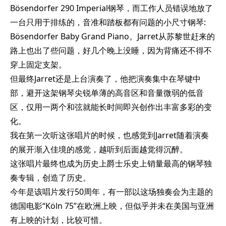
Bösendorfer 290 Imperial钢琴，而工作人员错误地放了
一台只用于排练的，音准和踏板都有问题的小尺寸钢琴:
Bösendorfer Baby Grand Piano。Jarret从苏黎世赶来的
路上也出了些问题，好几个晚上没睡，因为背痛还不得不
穿上固定支架。
但最终Jarret还是上台演奏了，他把演奏集中在琴键中
部，避开这架钢琴尖锐单薄的高音区和音量微弱的低音
区，仅用一两个和弦就能长时间即兴创作出丰富多彩的变
化。
我在第一次听这张唱片的时候，也感觉到Jarret随着演奏
的展开渐入佳境的感觉，越听到后面越觉得沉醉。
这张唱片最终也成为历史上爵士乐史上销量最高的钢琴独
奏专辑，创造了历史。
今年是该唱片发行50周年，有一部以这场独奏会为主题的
德国电影“Köln 75”在欧洲上映，但似乎并未在美国与亚洲
有上映的计划，比较可惜。