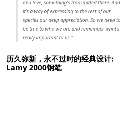
and love, something’s transmitted there. And
it’s a way of expressing to the rest of our
species our deep appreciation. So we need to
be true to who we are and remember what’s
really important to us."
历久弥新，永不过时的经典设计:
Lamy 2000钢笔