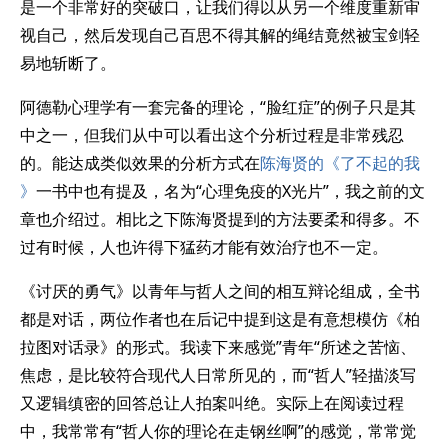
是一个非常好的突破口，让我们得以从另一个维度重新审
视自己，然后发现自己百思不得其解的绳结竟然被宝剑轻
易地斩断了。
阿德勒心理学有一套完备的理论，“脸红症”的例子只是其
中之一，但我们从中可以看出这个分析过程是非常残忍
的。能达成类似效果的分析方式在
陈海贤的《了不起的我
》
一书中也有提及，名为“心理免疫的X光片”，我之前的文
章也介绍过。相比之下陈海贤提到的方法要柔和得多。不
过有时候，人也许得下猛药才能有效治疗也不一定。
《讨厌的勇气》以青年与哲人之间的相互辩论组成，全书
都是对话，两位作者也在后记中提到这是有意想模仿《柏
拉图对话录》的形式。我读下来感觉”青年“所述之苦恼、
焦虑，是比较符合现代人日常所见的，而“哲人”轻描淡写
又逻辑缜密的回答总让人拍案叫绝。实际上在阅读过程
中，我常常有“哲人你的理论在走钢丝啊”的感觉，常常觉