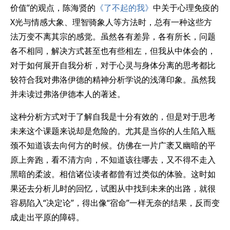
价值”的观点，陈海贤的
《了不起的我》
中关于心理免疫的
X光与情感大象、理智骑象人等方法时，总有一种这些方
法万变不离其宗的感觉。虽然各有差异，各有所长，问题
各不相同，解决方式甚至也有些相左，但我从中体会的，
对于如何展开自我分析，对于心灵与身体分离的思考都比
较符合我对弗洛伊德的精神分析学说的浅薄印象。虽然我
并未读过弗洛伊德本人的著述。
这种分析方式对于了解自我是十分有效的，但是对于思考
未来这个课题来说却是危险的。尤其是当你的人生陷入瓶
颈不知道该去向何方的时候。仿佛在一片广袤又幽暗的平
原上奔跑，看不清方向，不知道该往哪去，又不得不走入
黑暗的柔波。相信诸位读者都曾有过类似的体验。这时如
果还去分析儿时的回忆，试图从中找到未来的出路，就很
容易陷入“决定论”，得出像“宿命”一样无奈的结果，反而变
成走出平原的障碍。