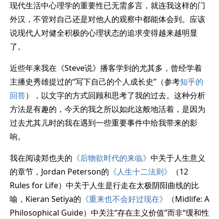
现代生活中心理学的重要性已无需多言，就连我这样的门
外汉，不管对自己还是对他人的观察中都能体会到。应该
说现代人对健全积极的心理状态的追求变得越来越明显
了。
近些年来我在《Steve说》播客学到的尤其多，曾经学着
主播史秀雄提过的“写下自己的个人成长史”（参考
知乎的
回答
），以文字的方式回顾和思考了我的过去。这种分析
方法是有趣的，今天的我之所以如此这般地活着，是因为
过去尤其儿时的我在遇到一些重要事件中给我带来的影
响。
我在阅读郑也夫的
《后物欲时代的来临》
中关于人生意义
的章节，Jordan Peterson的
《人生十二法则》
（12
Rules for Life）中关于人生是行走在太极阴阳曲线的比
喻，Kieran Setiya的
《重来也不会好过现在》
（Midlife: A
Philosophical Guide）中关注“存在主义价值”而非“缓和性