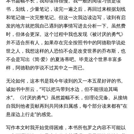
本书篇幅不长，我却读得很慢。我一般的阅读习惯是读
书，划线，少量笔记，读完一遍之后，再回过来根据划线
和笔记做一次完整笔记。但这一次我边读边写，读到有启
发的地方就把我自己遇到的事情写进去分析一下。虽然费
时，但体会更深。这个过程中我也发现《被讨厌的勇气》
并不适合所有人，如果存在完全按照书中的阿德勒学说处
世之人，我想这样的人恐怕不会是改变世界的乔布斯，也
不会是写出《简·爱》的夏洛蒂吧。毕竟这个世界丰富多
样，阿德勒的学说不过其中之一而已。
无论如何，这本书是我今年读到的又一本五星好评的书。
诚如书中所云，“可以把马带到水边，但不能强迫其喝
水”。《讨厌的勇气》虽然篇幅不长，但理论完备。从接纳
自我到他者贡献再到共同体归属感，每个部分读来都有“在
悬崖边上行走”的感觉。
写作本文时我开始觉得困难，本书所包罗之内容不可能以