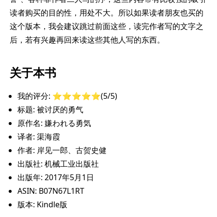
读者购买的目的性，用处不大。所以如果读者朋友也买的
这个版本，我会建议跳过前面这些，读完作者写的文字之
后，若有兴趣再回来读这些其他人写的东西。
关于本书
我的评分: ⭐️⭐️⭐️⭐️⭐️(5/5)
标题: 被讨厌的勇气
原作名: 嫌われる勇気
译者: 渠海霞
作者: 岸见一郎、古贺史健
出版社: 机械工业出版社
出版年: 2017年5月1日
ASIN: B07N67L1RT
版本: Kindle版