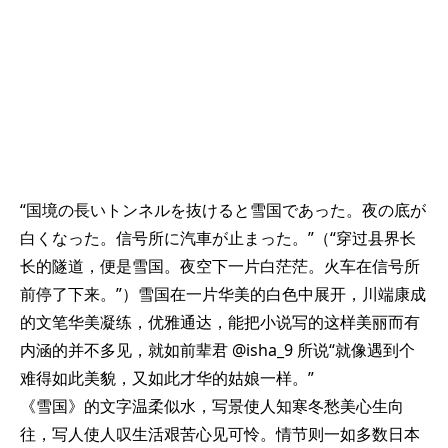
“国境の長いトンネルを抜けると雪国であった。夜の底が
白くなった。信号所に汽車が止まった。”（“穿过县界长
长的隧道，便是雪国。夜空下一片白茫茫。火车在信号所
前停了下来。”）雪国在一片华美的白色中展开，川端康成
的文笔华美凝练，优雅通达，能把小说写的这样美丽而有
内涵的并不多见，就如前辈君 @isha_9 所说“就像遇到个
难得如此美貌，又如此才华的姑娘一样。”
《雪国》的文字温柔似水，写景使人知寒冬愁美心生向
往，写人使人叹生活艰苦心见可怜。情节则一如多数日本