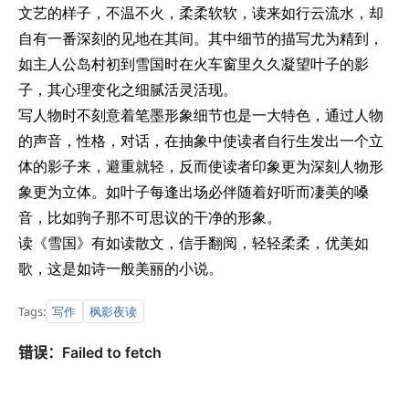
文艺的样子，不温不火，柔柔软软，读来如行云流水，却
自有一番深刻的见地在其间。其中细节的描写尤为精到，
如主人公岛村初到雪国时在火车窗里久久凝望叶子的影
子，其心理变化之细腻活灵活现。
写人物时不刻意着笔墨形象细节也是一大特色，通过人物
的声音，性格，对话，在抽象中使读者自行生发出一个立
体的影子来，避重就轻，反而使读者印象更为深刻人物形
象更为立体。如叶子每逢出场必伴随着好听而凄美的嗓
音，比如驹子那不可思议的干净的形象。
读《雪国》有如读散文，信手翻阅，轻轻柔柔，优美如
歌，这是如诗一般美丽的小说。
写作
枫影夜读
Tags: