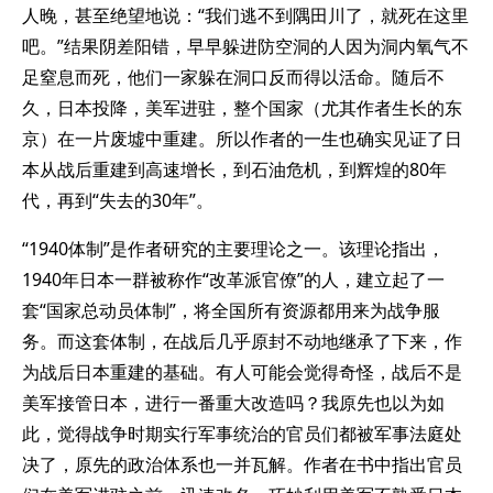
人晚，甚至绝望地说：“我们逃不到隅田川了，就死在这里
吧。”结果阴差阳错，早早躲进防空洞的人因为洞内氧气不
足窒息而死，他们一家躲在洞口反而得以活命。随后不
久，日本投降，美军进驻，整个国家（尤其作者生长的东
京）在一片废墟中重建。所以作者的一生也确实见证了日
本从战后重建到高速增长，到石油危机，到辉煌的80年
代，再到“失去的30年”。
“1940体制”是作者研究的主要理论之一。该理论指出，
1940年日本一群被称作“改革派官僚”的人，建立起了一
套“国家总动员体制”，将全国所有资源都用来为战争服
务。而这套体制，在战后几乎原封不动地继承了下来，作
为战后日本重建的基础。有人可能会觉得奇怪，战后不是
美军接管日本，进行一番重大改造吗？我原先也以为如
此，觉得战争时期实行军事统治的官员们都被军事法庭处
决了，原先的政治体系也一并瓦解。作者在书中指出官员