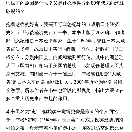
歌猛进的原因是什么？又是什么事件导致80年代末的泡沫
破裂的？
抱着这样的好奇，我买了野口悠纪雄的《战后日本经济
史》（『戦後経済史』）一书。本书出版于2020年，作者
野口悠纪雄是日本经济学家，生于1950年，曾任日本大藏
省官员多年。战后日本实行内阁制，立法、行政和司法三
权分立，分别由国会、内阁和裁判所行使。其中内阁总理
大臣（即首相）相当于美国的总统，比如现任总理大臣为
岸田文雄。内阁设一府十一省三厅，作者曾任职的“大藏
省”是日本以前的最高财政机关，2001年拆分为财务省和
金融厅。所以作者在书中也常以内部视角，指出大藏省在
多个重大历史事件中起的作用。
本书虽名为“史”，但我读来觉得更像是作者的个人回忆
录。作者5岁时（1945年）亲历美军对东京投掷燃烧弹的
可怕之夜，母亲带着小孩们跑不远，连躲进防空洞都比别