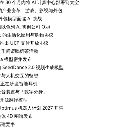
I 计划在 30 个月内将 AI 计算中心部署到太空
I 驱动的产业变革：游戏、影视与外包
IT 外包模型面临 AI 挑战
购以色列 AI 初创公司 Q.ai
 Agent 的生活化应用与购物协议
gle 推出 UCP 支付开放协议
里通义千问请喝奶茶活动
Sota 模型密集发布
动 SeedDance 2.0 视频生成模型
来硬件与人机交互的畅想
enAI 正在研发智能耳机
穿戴式录音装置与「数字分身」
gle 开源翻译模型
 Optimus 机器人计划 2027 开售
染色体 4D 图谱发布
与基建竞争