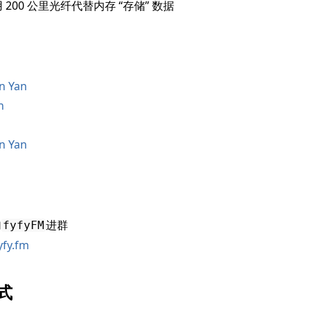
：用 200 公里光纤代替内存 “存储” 数据
n Yan
h
n Yan
加
进群
fyfyFM
yfy.fm
式