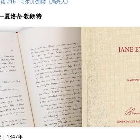
读 #16 - 阿尔贝·加缪《局外人》
——夏洛蒂·勃朗特
 | 1847年