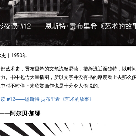
史 | 1950年
一部艺术史，贡布里希的文笔流畅易读，措辞浅近而独特，以时
费力。书中包含大量插图，所以文字并没有书的厚度看上去那么
程中时不时停下来欣赏画作也是十分令人愉悦的。
读 #12——恩斯特·贡布里希《艺术的故事》
 ——阿尔贝·加缪