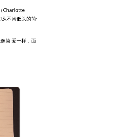
rlotte
却从不肯低头的简·
像简·爱一样，面