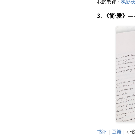
我的书评：
枫影夜
3. 《简·爱》
书评
|
豆瓣
| 小说