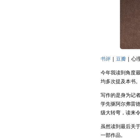
书评
|
豆瓣
| 心
今年我读到角度
均多次提及本书
写作的是身为记
学先驱阿尔弗雷德
级大转弯，读来
虽然读到最后关于
一部作品。