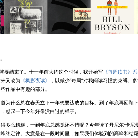
：
n。
1 年就要结束了。十一年前大约这个时候，我开始写
《每周读书》系
后来又改为
《枫影夜读》
，以减少“每周”对我阅读习惯的束缚。
这些作品中有趣的部分。
知道为什么总在春天立下一年想要达成的目标。到了年底再回顾
己，感叹一下今年好像没白过的样子。
得多么糟糕，一到年底总感觉还不错呢？今年读了丹尼尔·卡尼
做峰终定律。大意是在一段时间里，如果我们体验到的高峰和结