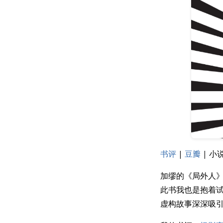
书评
|
豆瓣
| 小说
加缪的《局外人》
此书我也是抱着
虚构故事深深吸