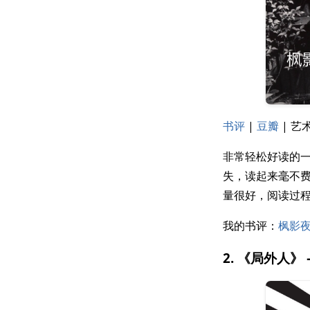
书评
|
豆瓣
| 艺术
非常轻松好读的
失，读起来毫不
量很好，阅读过
我的书评：
枫影夜
2. 《局外人》