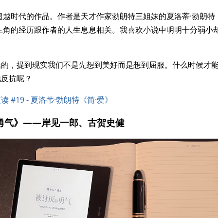
越时代的作品。作者是天才作家勃朗特三姐妹的夏洛蒂·勃朗特（Cha
小说主角的经历跟作者的人生息息相关。我喜欢小说中明明十分弱小
的，提到现实我们不是先想到美好而是想到屈服。什么时候才能
地反抗呢？
读 #19 - 夏洛蒂·勃朗特《简·爱》
的勇气》——岸见一郎、古贺史健