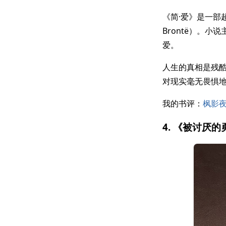
《简·爱》是一部超
Brontë）。
爱。
人生的真相是残酷
对现实毫无畏惧
我的书评：
枫影夜
4. 《被讨厌