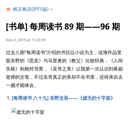
枫言枫语(IPFS版)
›
[书单] 每周读书 89 期——96 期
Nov 2, 2015 at 11:33:18
过去八期“每周读书”介绍的书目以小说为主，这堆作品里
面东野的《恶意》与马里奥的《教父》比较经典，《人间
失格》则相对另类，《吴哥之美》让我第一次认识到蒋勋
老师的文笔，不过吴哥真正的美却不在书里，还得亲自去
一趟才能体会。
[每周读书 八十九] 东野圭吾——《虚无的十字架》