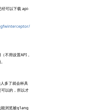
码已经可以下载 api-
-gfwinterceptor/
使用（不用设置API，
项。
道的人多了就会杯具
回复是可以的，所以才
i也能浏览被q1ang