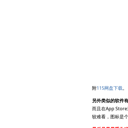
附
115网盘下载
。
另外类似的软件有H
而且在App St
较难看，图标是