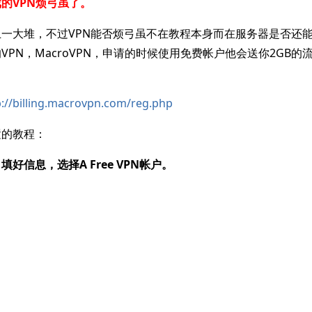
的VPN烦弓虽了。
上一大堆，不过VPN能否烦弓虽不在教程本身而在服务器是否还
VPN，MacroVPN，申请的时候使用免费帐户他会送你2GB的
p://billing.macrovpn.com/reg.php
置的教程：
好信息，选择A Free VPN帐户。