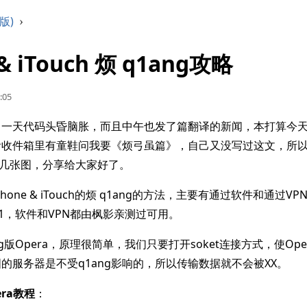
版)
›
 & iTouch 烦 q1ang攻略
:05
了一天代码头昏脑胀，而且中午也发了篇翻译的新闻，本打算今
看收件箱里有童鞋问我要《烦弓虽篇》，自己又没写过这文，所
下截几张图，分享给大家好了。
hone & iTouch的烦 q1ang的方法，主要有通过软件和通过V
5/21，软件和VPN都由枫影亲测过可用。
ng版Opera，原理很简单，我们只要打开soket连接方式，使Op
的服务器是不受q1ang影响的，所以传输数据就不会被XX。
ra
教程
：