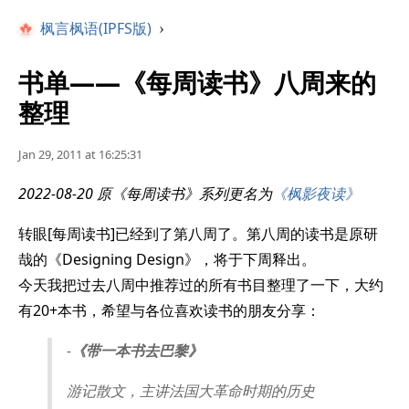
枫言枫语(IPFS版)
›
书单——《每周读书》八周来的
整理
Jan 29, 2011 at 16:25:31
2022-08-20 原《每周读书》系列更名为
《枫影夜读》
转眼[每周读书]已经到了第八周了。第八周的读书是原研
哉的《Designing Design》，将于下周释出。
今天我把过去八周中推荐过的所有书目整理了一下，大约
有20+本书，希望与各位喜欢读书的朋友分享：
-
《带一本书去巴黎》
游记散文，主讲法国大革命时期的历史