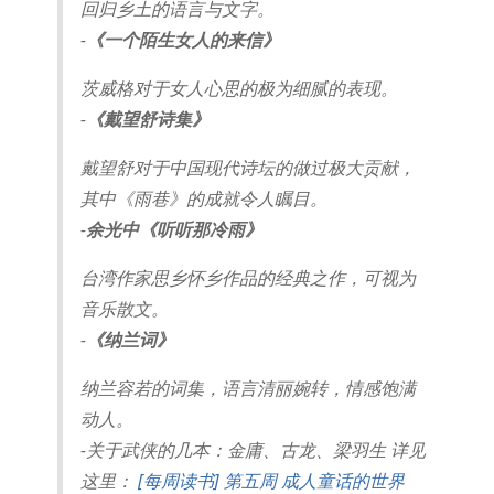
回归乡土的语言与文字。
-
《一个陌生女人的来信》
茨威格对于女人心思的极为细腻的表现。
-
《戴望舒诗集》
戴望舒对于中国现代诗坛的做过极大贡献，
其中《雨巷》的成就令人瞩目。
-
余光中《听听那冷雨》
台湾作家思乡怀乡作品的经典之作，可视为
音乐散文。
-
《纳兰词》
纳兰容若的词集，语言清丽婉转，情感饱满
动人。
-关于武侠的几本：金庸、古龙、梁羽生 详见
这里：
[每周读书] 第五周 成人童话的世界