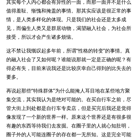
其实每个人内心都会有异性的一面，而那一面并不是什么
值得羞耻、惭愧和掩盖的事情。那其实应该是很正常的事
情，是人类多样化的体现。只是我们的社会还是太多成
见，而偏生人类又是群居动物，渴望融入社会，为社会所
接受，所以才会产生诸多烦恼。
这不禁让我慨叹起多年前，所谓“性格的转变”的事情。真
的融入社会了又如何呢？谁能说那就一定是正确的呢？有
得必有失，目前来说我还是比较庆幸自己得到的比失去的
要多。
再说起那些“特殊群体”为什么能掩人耳目地在某些地方聚
集交流，其实我认为是绝对可能的。在买自行车之前，尽
管大街上到处都是自行车专卖店，但是买完后我还是觉得
像发现了一个新的世界一样。原来这个世界还是有很多很
有趣的东西等待我们去发掘。在圈子里的人就心知肚明，
圈子外的人可能连圈子的存在都一无所知。这是完全可能