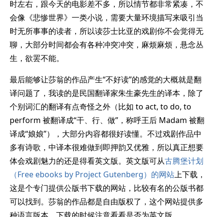
时左右，跟今天的电影差不多，所以情节都非常紧凑，不
会像《悲惨世界》一类小说，需要大量环境描写来吸引当
时无所事事的读者，所以读莎士比亚的戏剧你不会觉得无
聊，大部分时间都会有各种冲突冲突，麻烦麻烦，悬念丛
生，欲罢不能。
最后能够让莎翁的作品产生“不好读”的感觉的大概就是翻
译问题了，我读的是民国翻译家朱生豪先生的译本，除了
个别词汇的翻译有点奇怪之外（比如 to act, to do, to
perform 被翻译成“干、行、做”，称呼王后 Madam 被翻
译成“娘娘”），大部分内容都很好读懂。不过戏剧作品中
多有诗歌，中译本很难做到即押韵又优雅，所以真正想要
体会戏剧魅力的还是得看英文版。英文版可从
古腾堡计划
（Free ebooks by Project Gutenberg）的网站
上下载，
这是个专门提供公版书下载的网站，比较有名的公版书都
可以找到。莎翁的作品都是自由版权了，这个网站提供多
种语言版本，下载的时候注意看看是否为英文版。