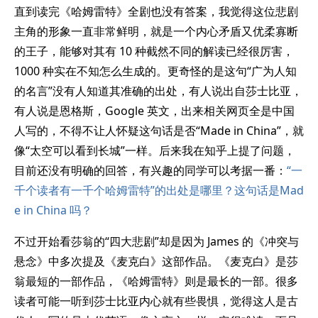
直到读完《哈姆雷特》全剧也没有答案，我觉得这位悲剧
主角的形象一直非常鲜明，就是一个内心矛盾又优柔寡断
的王子，能够对其有 10 种截然不同的解读已经很厉害，
1000 种实在不知怎么生成的。更奇怪的是这句“广为人知
的名言”没有人知道其准确的出处，有人说出自莎士比亚，
有人说是恩格斯，Google 英文，出来相关网页全是中国
人写的，不得不让人怀疑这句话是否“Made in China”，就
像“太空可以看到长城”一样。后来我在知乎上提了问题，
目前还没有明确的回答，有兴趣的同学可以考据一番：
“一
千个读者有一千个哈姆雷特”的出处是哪里？这句话是Mad
e in China 吗？
不过开始看莎翁的“四大悲剧”却是因为 James 的《冲突与
悬念》中多次提及《麦克白》这部作品。《麦克白》是莎
翁最短的一部作品，《哈姆雷特》则是最长的一部。很多
读者可能一听到莎士比亚内心就有些畏惧，觉得这人是古