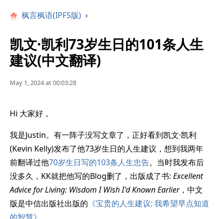
枫言枫语(IPFS版)
›
凯文·凯利73岁生日的101条人生
建议(中文翻译)
May 1, 2024 at 00:03:28
Hi 大家好，
我是Justin。有一阵子没写文章了，正好看到凯文·凯利
(Kevin Kelly)发布了他73岁生日的人生建议，想到我两年
前翻译过他
70岁生日写的103条人生忠告
。当时我发布后
没多久，KK就把他写的Blog删了，出版成了书:
Excellent
Advice for Living: Wisdom I Wish I'd Known Earlier
，中文
版是中信出版社出版的
《宝贵的人生建议: 我希望早点知道
的智慧》
。