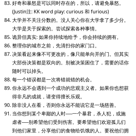
好奇和暴怒是可以同时存在的，所以，请避免暴怒。
(Justin注: KK word play: curious 和 furious)
大学并不关注分数的。没人关心你在大学拿了多少分。
大学是关于探索的。尝试探索各种事情。
诡异但真实: 如果你持续地给予，你会持续的拥有。
整理你的城市之前，先清扫你的家门口。
决策看起来像不可更改的，像只能单向开的门。但其实
大部份决策都是双向的。别被决策困住了，需要的话你
随时可以掉头。
每一个错误都是一次将错就错的机会。
你永远不会遇到一个成功的悲观主义者。如果你也想获
得非凡的成就，请变得擅长乐观。
除非没人在看，否则你永远不能说它是一场慈善。
当你想到某个卑鄙的人时──一个暴君，杀人犯，或施
虐者──别希望他们受到伤害。要希望他们欢迎孤儿们
到他们家里，分享他们的食物给饥饿的人。要祝他们拥