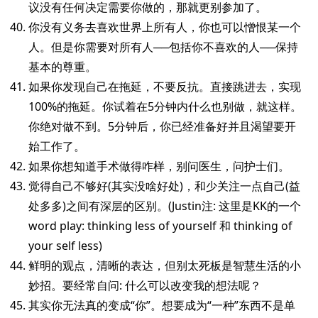
议没有任何决定需要你做的，那就更别参加了。
你没有义务去喜欢世界上所有人，你也可以憎恨某一个
人。但是你需要对所有人──包括你不喜欢的人──保持
基本的尊重。
如果你发现自己在拖延，不要反抗。直接跳进去，实现
100%的拖延。你试着在5分钟内什么也别做，就这样。
你绝对做不到。5分钟后，你已经准备好并且渴望要开
始工作了。
如果你想知道手术做得咋样，别问医生，问护士们。
觉得自己不够好(其实没啥好处)，和少关注一点自己(益
处多多)之间有深层的区别。(Justin注: 这里是KK的一个
word play: thinking less of yourself 和 thinking of
your self less)
鲜明的观点，清晰的表达，但别太死板是智慧生活的小
妙招。要经常自问: 什么可以改变我的想法呢？
其实你无法真的变成“你”。想要成为“一种”东西不是单