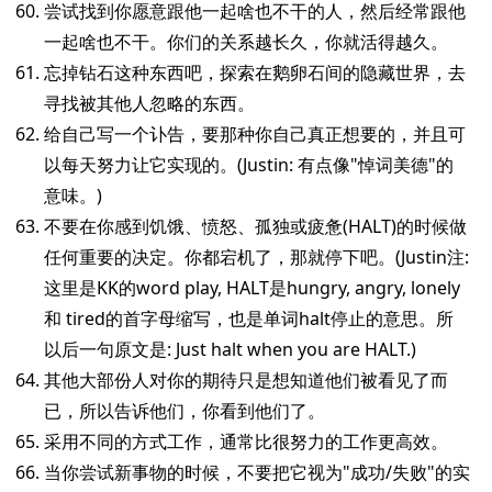
尝试找到你愿意跟他一起啥也不干的人，然后经常跟他
一起啥也不干。你们的关系越长久，你就活得越久。
忘掉钻石这种东西吧，探索在鹅卵石间的隐藏世界，去
寻找被其他人忽略的东西。
给自己写一个讣告，要那种你自己真正想要的，并且可
以每天努力让它实现的。(Justin: 有点像"悼词美德"的
意味。)
不要在你感到饥饿、愤怒、孤独或疲惫(HALT)的时候做
任何重要的决定。你都宕机了，那就停下吧。(Justin注:
这里是KK的word play, HALT是hungry, angry, lonely
和 tired的首字母缩写，也是单词halt停止的意思。所
以后一句原文是: Just halt when you are HALT.)
其他大部份人对你的期待只是想知道他们被看见了而
已，所以告诉他们，你看到他们了。
采用不同的方式工作，通常比很努力的工作更高效。
当你尝试新事物的时候，不要把它视为"成功/失败"的实