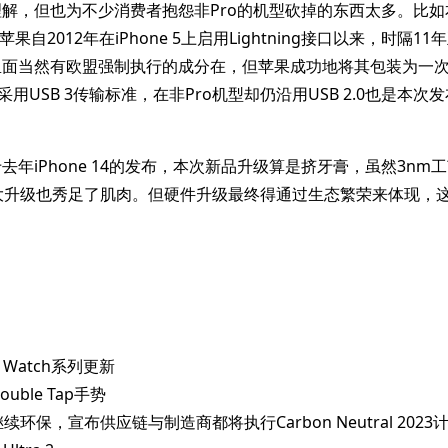
解，但也为不少消费者抱怨非Pro的机型砍掉的东西太多。比
苹果自2012年在iPhone 5上启用Lightning接口以来，时隔11年
里面当然有欧盟强制执行的成分在，但苹果成功地将其包装为一
采用USB 3传输标准，在非Pro机型却仍沿用USB 2.0也是本
年iPhone 14的发布，本次新品升级算是挤牙膏，虽然3nm工艺
大升级也秀足了肌肉。但硬件升级最终得通过生态繁荣来体现，
。
ple Watch系列更新
Double Tap手势
苹果继续环保，宣布供应链与制造商都将执行Carbon Neutral 2023