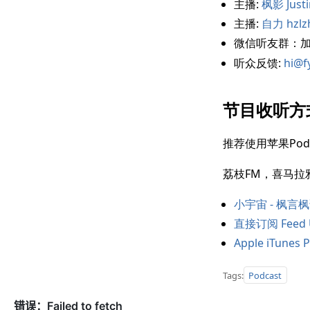
主播:
枫影 Justi
主播:
自力 hzlz
微信听友群：
听众反馈:
hi@f
节目收听方
推荐使用苹果Pod
荔枝FM，喜马拉
小宇宙 - 枫言
直接订阅 Feed 
Apple iTunes
Tags:
Podcast