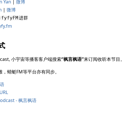
n Yan
|
微博
h
|
微博
加
进群
fyfyFM
yfy.fm
式
cast, 小宇宙等播客客户端搜索
“枫言枫语”
来订阅收听本节目。
雅，蜻蜓FM等平台亦有同步。
枫语
URL
 Podcast - 枫言枫语