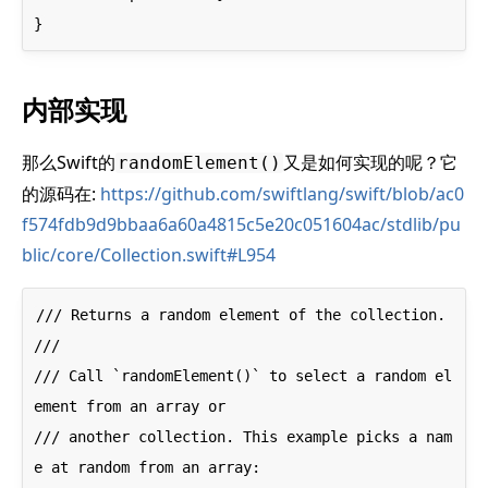
内部实现
那么Swift的
又是如何实现的呢？它
randomElement()
的源码在:
https://github.com/swiftlang/swift/blob/ac0
f574fdb9d9bbaa6a60a4815c5e20c051604ac/stdlib/pu
blic/core/Collection.swift#L954
/// Returns a random element of the collection.

///

/// Call `randomElement()` to select a random el
ement from an array or

/// another collection. This example picks a nam
e at random from an array:
