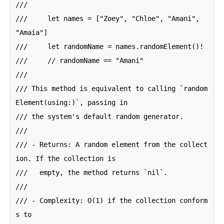
///

///     let names = ["Zoey", "Chloe", "Amani", 
"Amaia"]

///     let randomName = names.randomElement()!

///     // randomName == "Amani"

///

/// This method is equivalent to calling `random
Element(using:)`, passing in

/// the system's default random generator.

///

/// - Returns: A random element from the collect
ion. If the collection is

///   empty, the method returns `nil`.

///

/// - Complexity: O(1) if the collection conform
s to
