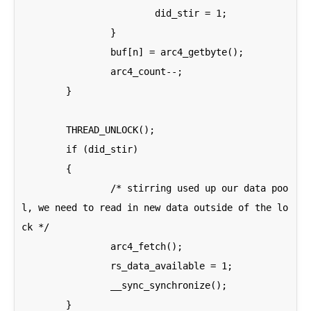
			did_stir = 1;

		}

		buf[n] = arc4_getbyte();

		arc4_count--;

	}

	THREAD_UNLOCK();

	if (did_stir)

	{

		/* stirring used up our data poo
l, we need to read in new data outside of the lo
ck */

		arc4_fetch();

		rs_data_available = 1;

		__sync_synchronize();

	}
