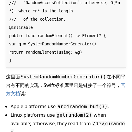
///   `RandomAccessCollection`; otherwise, O(*n
*), where *n* is the length

///   of the collection.

@inlinable

public func randomElement() -> Element? {

var g = SystemRandomNumberGenerator()

return randomElement(using: &g)

这里面
在不同平
SystemRandomNumberGenerator()
台有不同的实现，Swift标准库里只是链接了一个符号，
官
方文档
说:
Apple platforms use
.
arc4random_buf(3)
Linux platforms use
when
getrandom(2)
available; otherwise, they read from
/dev/urando