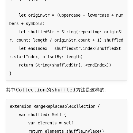
    let originStr = (uppercase + lowercase + num
bers + symbols)

    let shuffledStr = String(repeating: originSt
r, count: length / originStr.count + 1).shuffled

    let endIndex = shuffledStr.index(shuffledSt
r.startIndex, offsetBy: length)

    return String(shuffledStr[..<endIndex])

其中
的
方法是这样的:
Collection
shuffled
extension RangeReplaceableCollection {

    var shuffled: Self {

        var elements = self

        return elements.shuffleInPlace()
