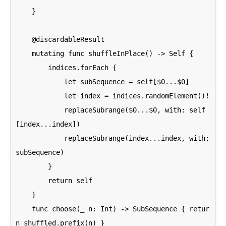
    }

    @discardableResult

    mutating func shuffleInPlace() -> Self {

        indices.forEach {

            let subSequence = self[$0...$0]

            let index = indices.randomElement()!

            replaceSubrange($0...$0, with: self
[index...index])

            replaceSubrange(index...index, with: 
subSequence)

        }

        return self

    }

    func choose(_ n: Int) -> SubSequence { retur
n shuffled.prefix(n) }
