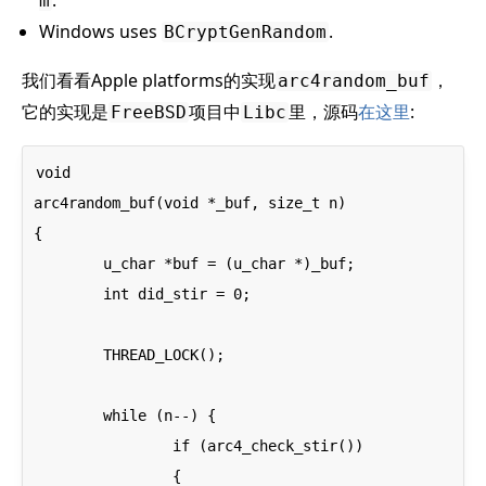
.
m
Windows uses
.
BCryptGenRandom
我们看看Apple platforms的实现
，
arc4random_buf
它的实现是
项目中
里，源码
在这里
:
FreeBSD
Libc
void

arc4random_buf(void *_buf, size_t n)

{

	u_char *buf = (u_char *)_buf;

	int did_stir = 0;

	THREAD_LOCK();

	while (n--) {

		if (arc4_check_stir())

		{
