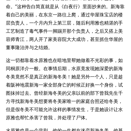
命。”这种告白简直就是从《白夜行》里面抄来的。新海靠
着自己的美丽，在东京一路往上爬，通过华屋珠宝店的楼
层负责人，一个月内升上第三层，随后利用雅也精湛的手
工艺制造了毒气事件一脚踢开那个负责人，之后又搭上美
容师青江，两人开了家美容院大大成功，甚至抓住华屋的
董事隆治并与之结婚。
这一切都靠着水原雅也在暗地里帮她做着不光彩的事，如
同桐原洋介一般。在事情后期，水原竟发现她深爱的新海
冬美竟然不是真正的新海冬美！她是另外一个人，只是趁
着阪神地震新海一家全部身亡的时候正好换一个身份，试
图抹掉过去。曾经新海冬美的父亲以前的部下曾我先生千
方寻找新海冬美想要将冬美家唯一的家庭合照还给冬美，
但是假冬美不可能允许这样的事情发生，于是她设计让水
原雅也帮忙杀害了曾我，并处理了尸体。
水原雅也是一个悲剧，他的一生都在迷恋新海冬美。他甚