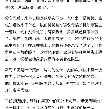
入了寿险。因此，看到父亲上吊身亡时，他最真实的想法
是“这下总算解决问题了”。 ”
父亲死后，来吊丧胆亲戚朋友不多，其中之一是舅舅。雅
也知道他来干什么，以前舅舅曾欺骗父母搞投机股票骗去
一笔钱，现在父亲死了，有保险金，舅舅就趁机来讨债
了。就在守夜的当晚，阪神地震发生了。雅也在震后的慌
乱中看到舅舅被压在地上，他想着债务总算了结了，但是
舅舅却突然睁眼了，这时他下意识拿起石块往舅舅头上砸
去，这一切都被他身后的新海冬美看在眼里。
新海冬美是一个美丽、聪明的女子，她的双眼似乎有一股
魔力，能把任何人吸引进去。冬美没有揭穿雅也的罪行，
他们后来走在一起相依为命，却见不得太阳，如同桐原洋
介与唐泽雪穗。
“们别无选择，只能在黑夜中的道路上前行。即便四周如白
昼一样明亮，也只是不真实的白昼。对此我们早已认