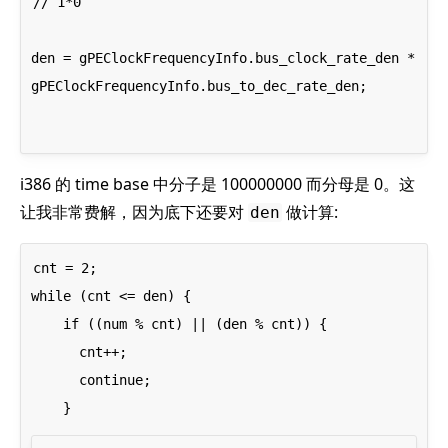
// 1*0
den = gPEClockFrequencyInfo.bus_clock_rate_den * 
gPEClockFrequencyInfo.bus_to_dec_rate_den;
i386 的 time base 中分子是 100000000 而分母是 0。这
让我非常费解，因为底下还要对
做计算:
den
cnt = 2;

while (cnt <= den) {

    if ((num % cnt) || (den % cnt)) {

      cnt++;

      continue;
