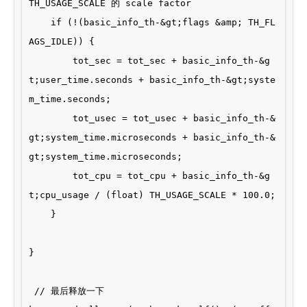
TH_USAGE_SCALE 的 scale factor

    if (!(basic_info_th-&gt;flags &amp; TH_FL
AGS_IDLE)) {

        tot_sec = tot_sec + basic_info_th-&g
t;user_time.seconds + basic_info_th-&gt;syste
m_time.seconds;

        tot_usec = tot_usec + basic_info_th-&
gt;system_time.microseconds + basic_info_th-&
gt;system_time.microseconds;

        tot_cpu = tot_cpu + basic_info_th-&g
t;cpu_usage / (float) TH_USAGE_SCALE * 100.0;

    }

}

 // 最后释放一下
