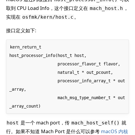
取到 CPU Load Info，这个接口定义在
，
mach_host.h
实现在
。
osfmk/kern/host.c
接口定义如下:
kern_return_t

host_processor_info(host_t host,

                    processor_flavor_t flavor,

                    natural_t * out_pcount,

                    processor_info_array_t * out
_array,

                    mach_msg_type_number_t * out
是一个 mach port，传
就
host
mach_host_self()
行。如果不知道 Mach Port 是什么可以参考
macOS 内核