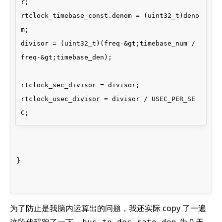
r;

rtclock_timebase_const.denom = (uint32_t)deno
m;

divisor = (uint32_t)(freq-&gt;timebase_num / 
freq-&gt;timebase_den);

rtclock_sec_divisor = divisor;

rtclock_usec_divisor = divisor / USEC_PER_SE
}
为了防止是我脑内运算出的问题，我还实际 copy 了一遍