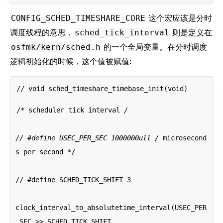
这个宏应该是分时
CONFIG_SCHED_TIMESHARE_CORE
调度线程的意思，
则是定义在
sched_tick_interval
的一个全局变量。在分时调度
osfmk/kern/sched.h
逻辑初始化的时候，这个值被赋值:
/* scheduler tick interval 
/
// #define USEC_PER_SEC 1000000ull /
 microsecond
s per second */
// #define SCHED_TICK_SHIFT 3
clock_interval_to_absolutetime_interval(USEC_PER
_SEC >> SCHED_TICK_SHIFT,