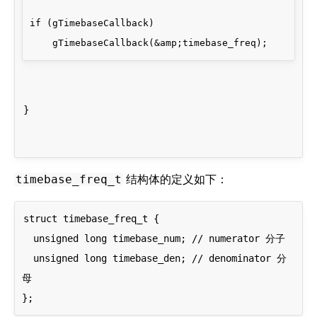
if (gTimebaseCallback)

}
结构体的定义如下：
timebase_freq_t
struct timebase_freq_t {

  unsigned long timebase_num; // numerator 分子

  unsigned long timebase_den; // denominator 分
母
