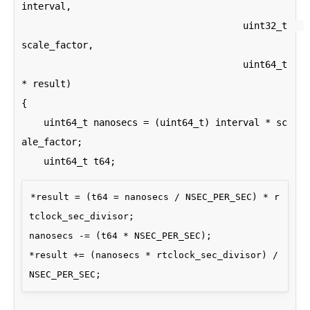
interval,

                                        uint32_t   
scale_factor,

                                        uint64_t 
* result)

{

    uint64_t nanosecs = (uint64_t) interval * sc
ale_factor;

*result = (t64 = nanosecs / NSEC_PER_SEC) * r
tclock_sec_divisor;

nanosecs -= (t64 * NSEC_PER_SEC);

*result += (nanosecs * rtclock_sec_divisor) / 