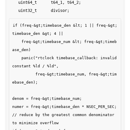
    uint64_t      t64_1, t64_2;

if (freq-&gt;timebase_den &lt; 1 || freq-&gt;
timebase_den &gt; 4 ||

    freq-&gt;timebase_num &lt; freq-&gt;timeb
ase_den)

    panic("rtclock timebase_callback: invalid 
constant %ld / %ld",

          freq-&gt;timebase_num, freq-&gt;tim
ebase_den);

denom = freq-&gt;timebase_num;

numer = freq-&gt;timebase_den * NSEC_PER_SEC;

// reduce by the greatest common denominator 
to minimize overflow
