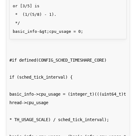
or [3/5] is

 *  (1/(5/8) - 1).

 */

#if defined(CONFIG_SCHED_TIMESHARE_CORE)
if (sched_tick_interval) {
basic_info->cpu_usage = (integer_t)(((uint64_t)t
hread->cpu_usage
* TH_USAGE_SCALE) / sched_tick_interval);