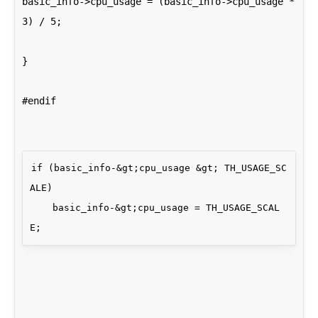
basic_info->cpu_usage = (basic_info->cpu_usage * 
3) / 5;
}
#endif
if (basic_info-&gt;cpu_usage &gt; TH_USAGE_SC
ALE)

    basic_info-&gt;cpu_usage = TH_USAGE_SCAL