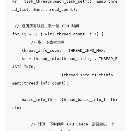
kr = task_threads(mach_task_self(), &amp;thre
ad_list, &amp;thread_count);

 // 遍历所有线程，取一波 CPU 时间

for (j = 0; j &lt; thread_count; j++) {

        // 取一下线程信息

    thread_info_count = THREAD_INFO_MAX;

    kr = thread_info(thread_list[j], THREAD_B
ASIC_INFO,

                     (thread_info_t) thinfo, 
&amp;thread_info_count);

    basic_info_th = (thread_basic_info_t) thi
nfo;

        // 计算一下时间和 CPU Usage，需要除以一个 