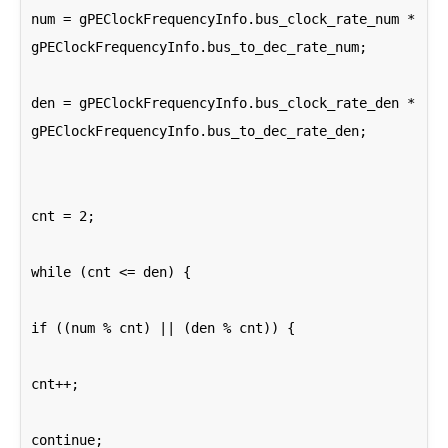
num = gPEClockFrequencyInfo.bus_clock_rate_num * 
gPEClockFrequencyInfo.bus_to_dec_rate_num;
den = gPEClockFrequencyInfo.bus_clock_rate_den * 
gPEClockFrequencyInfo.bus_to_dec_rate_den;
cnt = 2;
while (cnt <= den) {
if ((num % cnt) || (den % cnt)) {
cnt++;
continue;