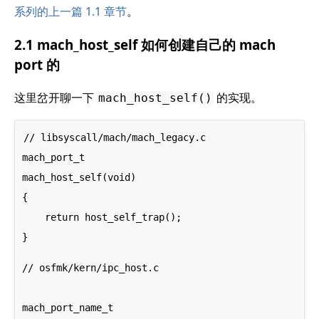
系列的上一篇 1.1 章节
。
2.1 mach_host_self 如何创建自己的 mach
port 的
这里岔开聊一下
的实现。
mach_host_self()
// libsyscall/mach/mach_legacy.c

mach_port_t

mach_host_self(void)

{

    return host_self_trap();

// osfmk/kern/ipc_host.c
mach_port_name_t