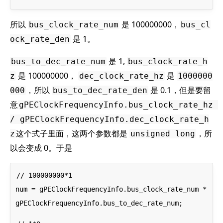
所以
是 100000000，
bus_clock_rate_num
bus_cl
是 1。
ock_rate_den
是 1,
bus_to_dec_rate_num
bus_clock_rate_h
是 100000000，
是
z
dec_clock_rate_hz
1000000
，所以
是 0.1，但是要留
000
bus_to_dec_rate_den
意
gPEClockFrequencyInfo.bus_clock_rate_hz 
/ gPEClockFrequencyInfo.dec_clock_rate_h
这个式子里面，这两个参数都是
，所
z
unsigned long
以会变成 0。于是
// 100000000*1

num = gPEClockFrequencyInfo.bus_clock_rate_num * 