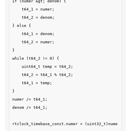
if (numer &gt; denom) {

    t64_1 = numer;

    t64_2 = denom;

} else {

    t64_1 = denom;

    t64_2 = numer;

}

while (t64_2 != 0) {

    uint64_t temp = t64_2;

    t64_2 = t64_1 % t64_2;

    t64_1 = temp;

}

numer /= t64_1;

denom /= t64_1;

rtclock_timebase_const.numer = (uint32_t)nume