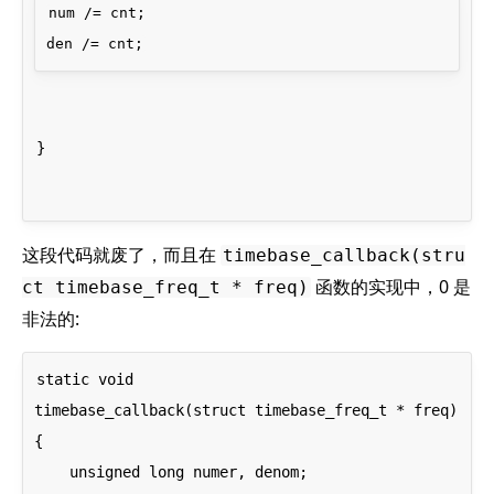
num /= cnt;

}
这段代码就废了，而且在
timebase_callback(stru
函数的实现中，0 是
ct timebase_freq_t * freq)
非法的:
static void

timebase_callback(struct timebase_freq_t * freq)

{

    unsigned long numer, denom;
