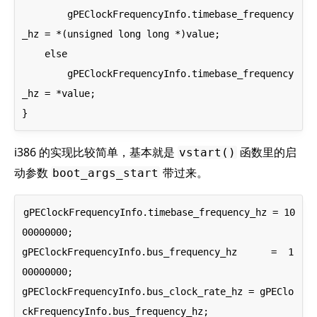
        gPEClockFrequencyInfo.timebase_frequency
_hz = *(unsigned long long *)value;

    else

        gPEClockFrequencyInfo.timebase_frequency
_hz = *value;

i386 的实现比较简单，基本就是
函数里的启
vstart()
动参数
带过来。
boot_args_start
gPEClockFrequencyInfo.timebase_frequency_hz = 10
00000000;

gPEClockFrequencyInfo.bus_frequency_hz      =  1
00000000;

gPEClockFrequencyInfo.bus_clock_rate_hz = gPEClo
ckFrequencyInfo.bus_frequency_hz;
