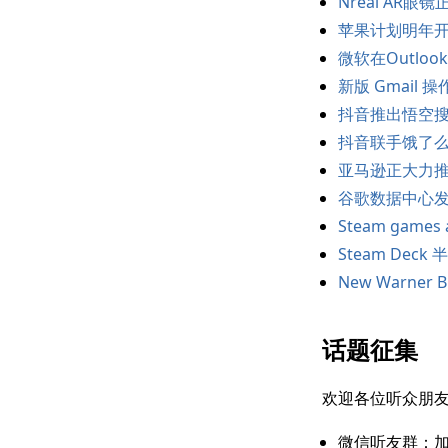
Nreal AR
苹果计划明年开
微软在Outlo
新版 Gmail
抖音推出悟空搜
抖音联手饿了
亚马逊正大力
谷歌数据中心发
Steam games a
Steam Deck
New Warner Br
话题征集
欢迎各位听众朋
微信听友群：