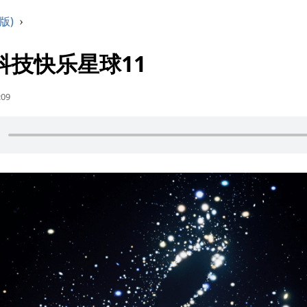
版)
›
75 科技快乐星球11
:09