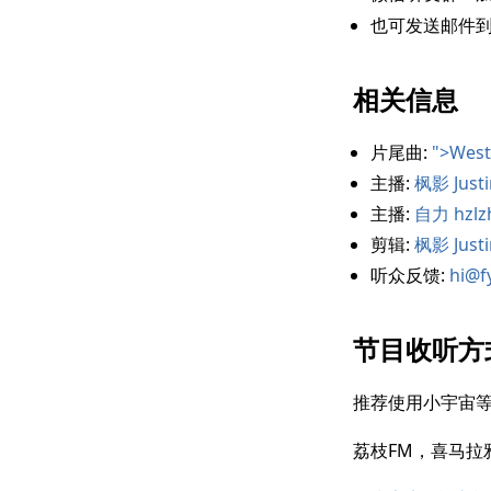
也可发送邮件
相关信息
片尾曲:
">West
主播:
枫影 Justi
主播:
自力 hzlz
剪辑:
枫影 Justi
听众反馈:
hi@f
节目收听方
推荐使用小宇宙
荔枝FM，喜马拉