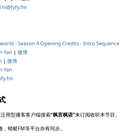
到
hi@fyfy.fm
world - Season 4 Opening Credits - Intro Sequence
n Yan
|
微博
h
|
微博
n Yan
yfy.fm
式
等泛用型播客客户端搜索
“枫言枫语”
来订阅收听本节目。
雅，蜻蜓FM等平台亦有同步。