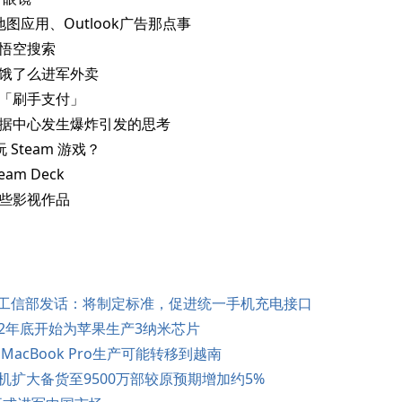
ne 地图应用、Outlook广告那点事
推出悟空搜索
联合饿了么进军外卖
逊的「刷手支付」
歌数据中心发生爆炸引发的思考
 上玩 Steam 游戏？
eam Deck
的一些影视作品
？工信部发话：将制定标准，促进统一手机充电接口
22年底开始为苹果生产3纳米芯片
ch和MacBook Pro生产可能转移到越南
14新机扩大备货至9500万部较原预期增加约5%