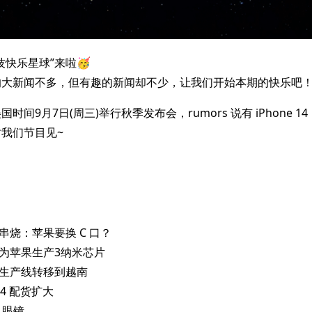
技快乐星球”来啦🥳
的大新闻不多，但有趣的新闻却不少，让我们开始本期的快乐吧
间9月7日(周三)举行秋季发布会，rumors 说有 iPhone 14，
我们节目见~
新闻串烧：苹果要换 C 口？
电将为苹果生产3纳米芯片
部分生产线转移到越南
e 14 配货扩大
AR 眼镜