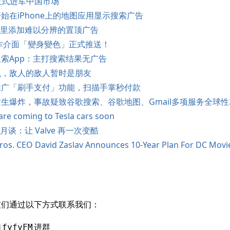
眼镜正式进军中国市场
始在iPhone上的地图应用显示搜索广告
ok里添加难以分辨的置顶广告
 操作介面「變身變色」正式推送！
索App：主打搜索结果无广告
么，敌人的敌人暂时是朋友
推广「刷手支付」功能，扫描手掌秒付款
生爆炸，事故疑致谷歌搜索、谷歌地图、Gmail多项服务全球性
re coming to Tesla cars soon
 半月谈：让 Valve 再一次变酷
os. CEO David Zaslav Announces 10-Year Plan For DC Movi
友们通过以下方式联系我们：
加
进群
fyfyFM