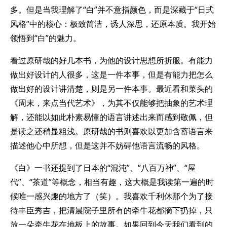
多。但是当我理解了“白”并不意指颜色，而是深藏于“日式
风格”中的核心：极致简洁，诱人深思，还原本质。我开始
领悟到“白”的魅力。
看过原研哉的好几本书，为他的设计思想所折服。有能力
做出好设计的人很多，这是一件本事，但是有能力把怎么
做出好的设计讲清楚，则是另一件本事。最近看和菜头的
《周末，来点当代艺术》，为其不仅能够把抽象的艺术理
解，还能以如此朴素易懂的语言讲述出来而感到敬佩，但
是读之还稍显粗浅。原研哉的书则喜欢以更加含蓄语言来
描述他心中所想，但是这并不妨碍他语言流畅的风格。
《白》一书还提到了日本的“混沌”、“八百万神”、“屋
代”、“茶道”等概念，相当有趣，这大概是我读第一遍的时
候唯一感兴趣的地方了（笑）。我喜欢千利休那个为了接
待丰臣秀吉，把清晨院子里所有的牵牛花都摘下扔掉，只
放一朵牵牛花在地板上的故事。如果回到今天我们看到的