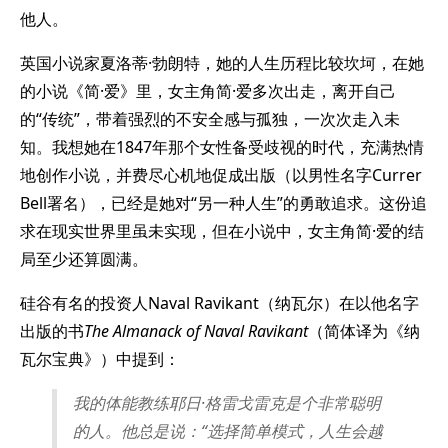
他人。
英国小说家夏洛蒂·勃朗特，她的人生历程比较坎坷，在她
的小说《简·爱》里，女主角简·爱多次出走，离开自己
的“传统”，带着强烈的不安全感与孤独，一次次走入未
知。我想她在1847年那个女性备受歧视的时代，充满热情
地创作小说，并费尽心机地促成出版（以男性名字Currer
Bell署名），已经是她对“另一种人生”的勇敢追求。这份追
求在现实世界里虽未实现，但在小说中，女主角简·爱的结
局至少还算圆满。
硅谷有名的投资人Naval Ravikant（纳瓦尔）在以他名字
出版的书
The Almanack of Naval Ravikant
（简体译为《纳
瓦尔宝典》）中提到：
我的体能教练耶日·格雷戈雷克是个非常聪明
的人。他总是说：“选择简单模式，人生会越