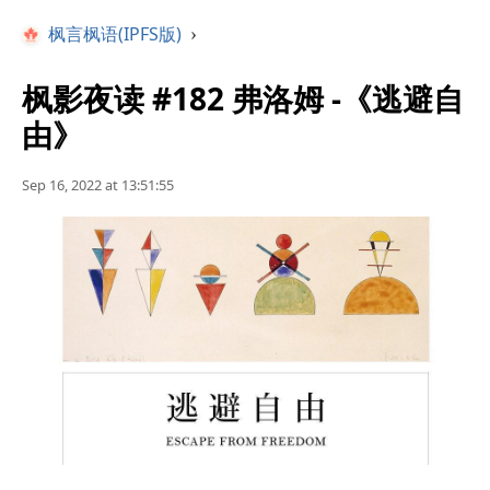
枫言枫语(IPFS版)
›
枫影夜读 #182 弗洛姆 -《逃避自
由》
Sep 16, 2022 at 13:51:55