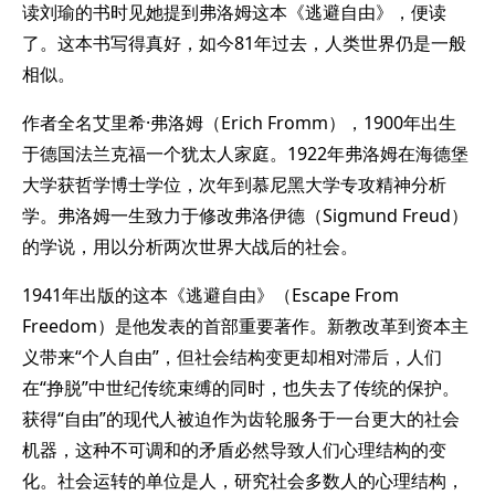
读刘瑜的书时见她提到弗洛姆这本《逃避自由》，便读
了。这本书写得真好，如今81年过去，人类世界仍是一般
相似。
作者全名艾里希·弗洛姆（Erich Fromm），1900年出生
于德国法兰克福一个犹太人家庭。1922年弗洛姆在海德堡
大学获哲学博士学位，次年到慕尼黑大学专攻精神分析
学。弗洛姆一生致力于修改弗洛伊德（Sigmund Freud）
的学说，用以分析两次世界大战后的社会。
1941年出版的这本《逃避自由》（Escape From
Freedom）是他发表的首部重要著作。新教改革到资本主
义带来“个人自由”，但社会结构变更却相对滞后，人们
在“挣脱”中世纪传统束缚的同时，也失去了传统的保护。
获得“自由”的现代人被迫作为齿轮服务于一台更大的社会
机器，这种不可调和的矛盾必然导致人们心理结构的变
化。社会运转的单位是人，研究社会多数人的心理结构，