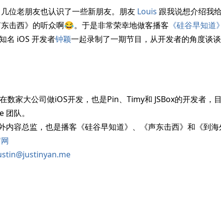
了几位老朋友也认识了一些新朋友。朋友
Louis
跟我说想介绍我
东击西》的听众啊😂。于是非常荣幸地做客播客
《硅谷早知道
知名 iOS 开发者
钟颖
一起录制了一期节目，从开发者的角度谈谈今
，曾在数家大公司做iOS开发，也是Pin、Timy和 JSBox的开发者，
ile 团队。
氪海外内容总监，也是播客《硅谷早知道》、《声东击西》和《到
官网
in@justinyan.me