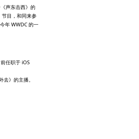
给《声东击西》的
》
节目，和同来参
年 WWDC 的一
目前任职于 iOS
海外去》的主播。