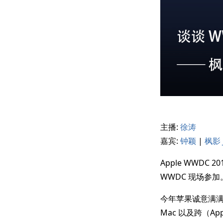
主播:
徐涛
嘉宾:
钟颖
|
枫影 J
Apple WWDC 2
WWDC 现场参
今年苹果诚意满满，
Mac 以及跨（Ap