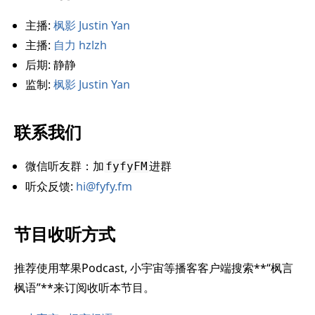
主播:
枫影 Justin Yan
主播:
自力 hzlzh
后期: 静静
监制:
枫影 Justin Yan
联系我们
微信听友群：加
进群
fyfyFM
听众反馈:
hi@fyfy.fm
节目收听方式
推荐使用苹果Podcast, 小宇宙等播客客户端搜索**“枫言
枫语”**来订阅收听本节目。