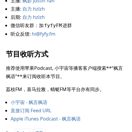
主播:
枫影 Justin Yan
主播:
自力 hzlzh
后期:
自力 hzlzh
微信听友群：加
进群
fyfyFM
听众反馈:
hi@fyfy.fm
节目收听方式
推荐使用苹果Podcast, 小宇宙等播客客户端搜索**“枫言
枫语”**来订阅收听本节目。
荔枝FM，喜马拉雅，蜻蜓FM等平台亦有同步。
小宇宙 - 枫言枫语
直接订阅 Feed URL
Apple iTunes Podcast - 枫言枫语