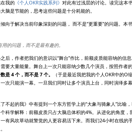
我在我的
《个人OKR实践系列》
对此有过浅层的讨论。读完这本
为大脑是节能的，思考这些问题是十分耗能的。
倾向于解决当前印象深刻的问题， 而不是“更重要”的问题。本
有用的问题，而不是最有趣的。
之后，作者把我们的意识以“舞台”作比，前额皮质能容纳的信
台需要大量能量。舞台上一次只能容纳少数几个演员，按照作者
是 4 个，而不是 7 个。
（于是最近我把我的个人OKR中的O缩
，一次只能演一幕。一旦我们同时让多个演员上台，同时演绎多
了不起的我》中有提到一个东方哲学上的“大象与骑象人”比喻，我
一个科学解释：前额皮质只占大脑总体积的4%。从进化的角度，
一有风吹草动就警觉的人更容易活下来。而我们24小时在线的
象。