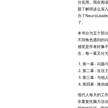
分实用。我在阅
题了解得这么深入？后
办了NeuroLe
了。
本书分为五个部
不同角色遇到的
感觉是作者好像
念，每一幕又分
第一幕 - 问题
第二幕 - 在
第三幕 - 与他
第四幕 - 推动
现代人每天的工
非重复性脑力活