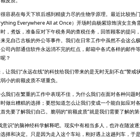
前额皮质。
们很容易在每天下班后感到精疲力尽的生物学原理。最近比较热
ything Everywhere All at Once）开场时由杨紫琼饰演
同时，煮饭，准备应对下午税务局的查税任务，回答顾客的提问
回来见自己古板的外公等事件。我们在日常工作中虽然不会这么
，公司内部通信软件永远消不完的红点，邮箱中各式各样的邮件
炸呢？
，让我们“永远在线”的科技给我们带来的是无时无刻不在“警戒
就弱小的前额皮质不堪重负。
什么我们在繁重的工作中表现不佳，为什么我们在面对各种问题
同时做出糟糕的选择；要想知道怎么让我们变成一个能自如应对
首先要了解我们自己。脆弱的“前额皮质”就是我们需要了解的第
我意识”的脑神经科学解释吧。现实中有相当多人，也许在随波
的选择和决定。只是因为走入这个车站，刚好遇上这趟列车，于