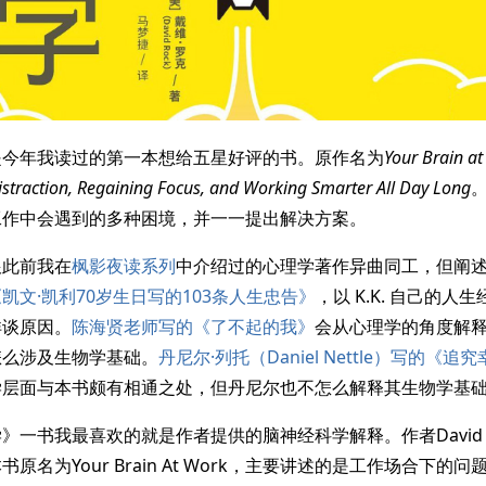
是今年我读过的第一本想给五星好评的书。原作名为
Your Brain at
straction, Regaining Focus, and Working Smarter All Day Long
工作中会遇到的多种困境，并一一提出解决方案。
跟此前我在
枫影夜读系列
中介绍过的心理学著作异曲同工，但阐
凯文·凯利70岁生日写的103条人生忠告》
，以 K.K. 自己的
详谈原因。
陈海贤老师写的《了不起的我》
会从心理学的角度解
怎么涉及生物学基础。
丹尼尔·列托（Daniel Nettle）写的《追究
学层面与本书颇有相通之处，但丹尼尔也不怎么解释其生物学基
》一书我最喜欢的就是作者提供的脑神经科学解释。作者David 
原名为Your Brain At Work，主要讲述的是工作场合下的