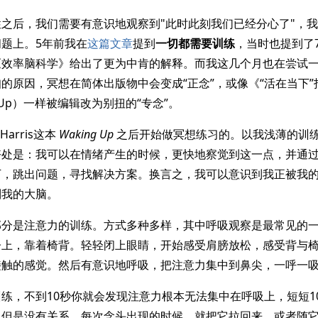
之后，我们需要有意识地观察到"此时此刻我们已经分心了"，
题上。5年前我在
这篇文章
提到
一切都需要训练
，当时也提到了
《效率脑科学》给出了更为中肯的解释。而我这几个月也在尝试
的原因，冥想在简体出版物中会变成“正念”，或像《“活在当下”
king Up）一样被编辑改为别扭的“专念”。
Harris这本
Waking Up
之后开始做冥想练习的。以我浅薄的训
好处是：我可以在情绪产生的时候，更快地察觉到这一点，并通
下，跳出问题，寻找解决方案。换言之，我可以意识到我正被我
制我的大脑。
部分是注意力的训练。方式多种多样，其中呼吸观察是最常见的
子上，靠着椅背。轻轻闭上眼睛，开始感受肩膀放松，感受背与
接触的感觉。然后有意识地呼吸，把注意力集中到鼻尖，一呼一
练，不到10秒你就会发现注意力根本无法集中在呼吸上，短短1
。但是没有关系，每次念头出现的时候，就把它拉回来，或者随