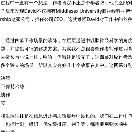
读过程中一直有一个想法：作者肯定不止是个学者吧，他怎么能
来发现David不仅拥有Middlesex University脑神经科
adership这家公司，担任公司CEO。这就难怪David对工作中的
分，通过四幕工作场景的演绎，在层层递进中以脑神经科学的角
问题，并提供可行的解决方案。其实我不是很喜欢作者写作这四
不太擅长写小说一样，哈哈。但我还是读完了，这四幕对应作者
为多个独立的场景，所以其实有好几十个故事在其中。这四幕分
与决策
压力下保持冷静
人协作
改变
作和生活往往是在信息爆炸与决策爆炸中度过的。我们在工作中
动，包括计划、组织、优先级排序、创作等，都需要用到大脑中