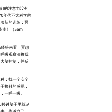
我们的注意力没有
70年代不太科学的
一项新的训练：冥
指南》（Sam
练经验来看，冥想
过呼吸观察法将我
的大脑控制，并反
一种：找一个安全
椅子接触的感觉，
吸，一呼一吸。
0秒钟脑子里就诞
它去，告诉自己，