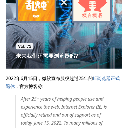
2022年6月15日，微软宣布服役超过25年的
IE浏览器正式
退休
，官方博客称:
After 25+ years of helping people use and
experience the web, Internet Explorer (IE) is
officially retired and out of support as of
today, June 15, 2022. To many millions of